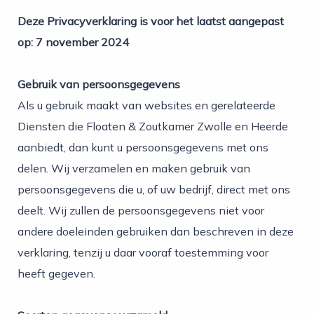
 op de
Deze Privacyverklaring is voor het laatst aangepast
e. Hierdoor
op: 7 november 2024
 website-
ren
nte
Gebruik van persoonsgegevens
enties
Als u gebruik maakt van websites en gerelateerde
gebaseerd
Diensten die Floaten & Zoutkamer Zwolle en Heerde
 gedrag van
aanbiedt, dan kunt u persoonsgegevens met ons
ezoeker.
delen. Wij verzamelen en maken gebruik van
persoonsgegevens die u, of uw bedrijf, direct met ons
uren
deelt. Wij zullen de persoonsgegevens niet voor
andere doeleinden gebruiken dan beschreven in deze
verklaring, tenzij u daar vooraf toestemming voor
heeft gegeven.