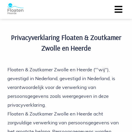
ngen
Privacyverklaring Floaten & Zoutkamer
 policy
Zwolle en Heerde
oneel
Floaten & Zoutkamer Zwolle en Heerde ('''wij''),
gevestigd in Nederland, gevestigd in Nederland, is
onele
s zijn
verantwoordelijk voor de verwerking van
kelijk om
persoonsgegevens zoals weergegeven in deze
bsite te
privacyverklaring.
ken. Ze
Floaten & Zoutkamer Zwolle en Heerde acht
 gebruikt
asisfuncties
zorgvuldige verwerking van persoonsgegevens van
der deze
het grootste belang. Persoonsgegevens worden