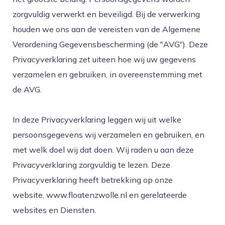
s kan de
zorgvuldig verwerkt en beveiligd. Bij de verwerking
e niet
houden we ons aan de vereisten van de Algemene
oneren.
Verordening Gegevensbescherming (de "AVG"). Deze
ieken
Privacyverklaring zet uiteen hoe wij uw gegevens
ische
verzamelen en gebruiken, in overeenstemming met
s worden
de AVG.
kt om
em
tie te
In deze Privacyverklaring leggen wij uit welke
elen over
persoonsgegevens wij verzamelen en gebruiken, en
drag van
met welk doel wij dat doen. Wij raden u aan deze
zoeker op
site.
Privacyverklaring zorgvuldig te lezen. Deze
Privacyverklaring heeft betrekking op onze
ing
website, www.floatenzwolle.nl en gerelateerde
ingcookies
websites en Diensten.
 gebruikt
oekers te